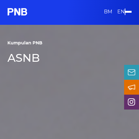
Langkau
ke
BM
EN
kandungan
utama
Kumpulan PNB
ASNB